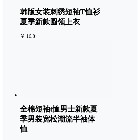
韩版女装刺绣短袖T恤衫
夏季新款圆领上衣
￥ 16.8
全棉短袖t恤男士新款夏
季男装宽松潮流半袖体
恤