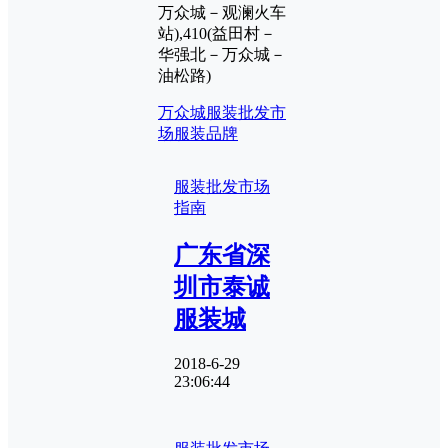
万众城－观澜火车
站),410(益田村－
华强北－万众城－
油松路)
万众城服装批发市
场
服装品牌
服装批发市场
指南
广东省深
圳市泰诚
服装城
2018-6-29
23:06:44