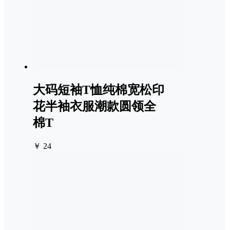
大码短袖T恤纯棉宽松印
花半袖衣服潮款圆领全
棉T
￥ 24