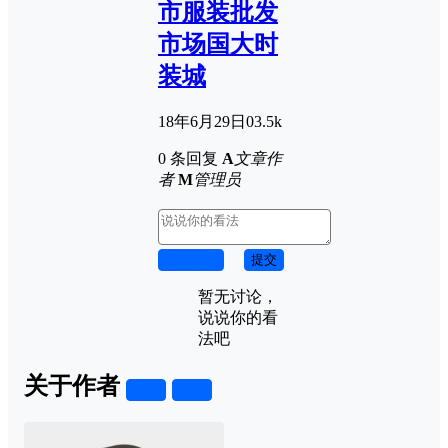
市服装批发
市场国大时
装城
18年6月29日
0
3.5k
0 条回复
A
文章作
者
M
管理员
取消回复
提交
暂无讨论，
说说你的看
法吧
关于作者
关注
私信