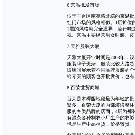
6.京温批发市场
位于丰台区南苑路北端的京温批
红门市场的风格相似。1层摊位
1层的风格就完全迥异，流行味
视。京温主要经营男女时装、皮
7.天雅服装大厦
天雅大厦开业时间是2003年，
服装牌子斑杂、服装比较大路货
玻璃间展示着不同品牌服装的个
给零买的顾客也开批发价，也有
8.百荣世贸商城
百荣是木樨园地段最为年轻的批
繁多。百荣大厦的内部装潢整体
服的各类品牌的店面，4层为裤
有混杂各种制衣小厂生产的衣衫
也是生产中高档货，价格较贵。