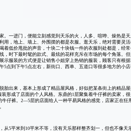
家。一进门，便能立刻感觉到天乐的火，人多、喧哗、燥热是天
利用，地上、墙上、外围摆的都是衣服。逛天乐，绝对需要灵活
喝着低价甩批的声音，十块二十块钱一件的衣服到处都是，经常
线，时下最时髦的款式、最炫的花样充斥在市场的每个角落。但
展示服装的方式便是让销售小姐穿上热销的服装，顾客只有根据
午5点到下午5点左右，新街口、西单、五道口等很多地方的小
脱胎出来，基本上形成了精品屋风格，好似把某条街上的精品屋
的服装形成了店面的个人风格。东鼎的1层聚集着牛仔裤的卖家，很
意的牛仔裤。2—5层的店面给人一种平易风格的感觉，店家正在
。
从5平米到10平米不等，没有天乐那样整齐划一，但也不像天乐