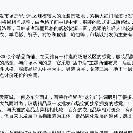
发市场是华北地区规模较大的服装集散地，紧挨大红门服装批发
的格局相当规整，白色格子间中规中矩，服装的款式走成熟路线
道浓厚，日韩或者瑞丽风格的靓衫货源丰富，光顾的年轻人比较
衣、羊毛衫、裤子、衬衫和皮鞋、箱包等，市场以批发为主兼有
设800余个精品商铺。在天雅有一种逛商场服装区的感觉，服装
的感觉。与商场不同的是，它采取“店中店”主题商铺布局，店
性风格。服装品牌以中档为主。男装两层，女装三层，地下一层
点讨价还价的空间。
发商城。“何必东奔西走，百荣样样皆有”这句广告词吸引了很
大气而时尚，玻璃精品屋一改批发市场空间狭窄拥挤的感觉。1
装。与天雅的名品店风格相比较，百荣的衣服品牌相对斑杂，有
，但百荣以发展中高档服装为主体，走品牌化发展的道路，感觉