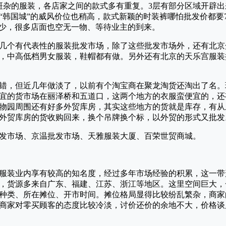
色斑杂的服装，各店家之间的款式多有重复。3层有部分区域开辟
“韩国城”的威风价位也稍高，款式新颖的时装裤哪怕批发价都要7
稀少，很多店面也空无一物、等待业主的到来。
几个有代表性的服装批发市场，除了这些批发市场外，还有北京
，中高低档男女服装，鞋帽都有做。另外还有北京的天乐宫服装
错，但近几年做淡了，以前有个淘宝商在聚龙淘货还淘出了名。
宜的货市场在丽泽桥和五道口，这两个地方的衣服蛮便宜的，还
物园周围还有好多外贸库房，其实这些地方的货就是库存，有从
外贸库房的货收购回来，换个吊牌换个标，以外贸的形式又批发
发市场、京温批发市场、天雅服装大厦、百荣世贸商城。
服装业内享有较高的知名度，经过多年市场经验的积累，这一带
，货源多来自广东、福建、江苏、浙江等地区。这里空间巨大，
种类、所在摊位、开市时间。摊位格局显得比较纷乱繁杂，商家
商家对零买顾客的态度比较冷淡，讨价还价的余地不大，价格谈