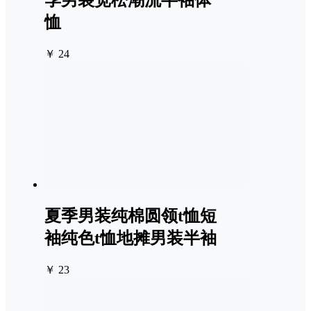
季男装宽松潮流半袖体
恤
￥ 24
夏季男装纯棉圆领t恤短
袖纯色t恤地摊男装半袖
￥ 23