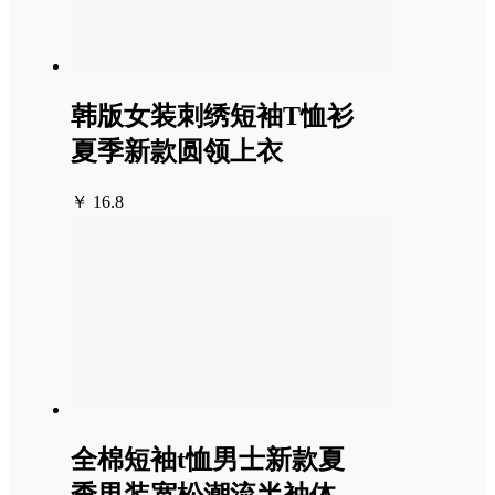
韩版女装刺绣短袖T恤衫
夏季新款圆领上衣
￥ 16.8
全棉短袖t恤男士新款夏