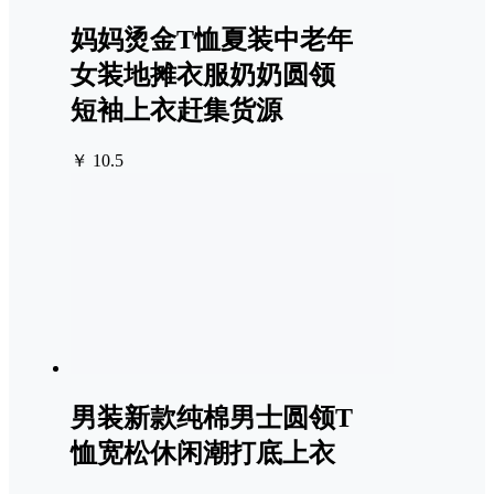
妈妈烫金T恤夏装中老年
女装地摊衣服奶奶圆领
短袖上衣赶集货源
￥ 10.5
男装新款纯棉男士圆领T
恤宽松休闲潮打底上衣