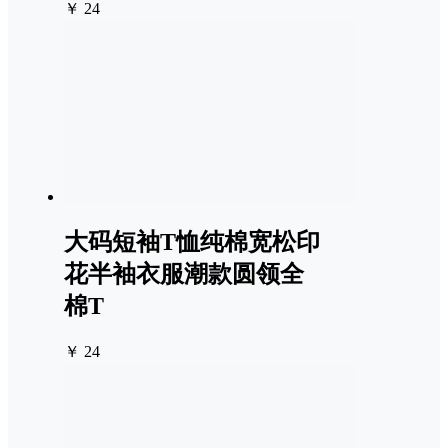
￥ 24
大码短袖T恤纯棉宽松印
花半袖衣服潮款圆领全
棉T
￥ 24