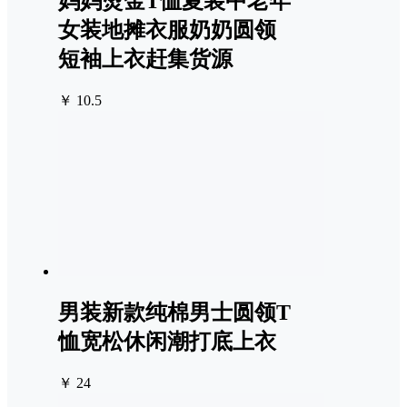
妈妈烫金T恤夏装中老年
女装地摊衣服奶奶圆领
短袖上衣赶集货源
￥ 10.5
男装新款纯棉男士圆领T
恤宽松休闲潮打底上衣
￥ 24