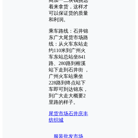
商加一二块钱挑选
着来拿货，这样才
可以保证货的质量
和利润。
乘车路线：石井锦
东广大尾货市场路
线：从火车东站走
约110米到广州火
车东站总站坐841
路、280路到榕溪
站下走到石井街 ，
广州火车站乘坐
228路到终点站下
车即可到达锦东，
到广大走大概要2
里路的样子。
尾货市场
石井庆丰
纺织城
服装批发市场