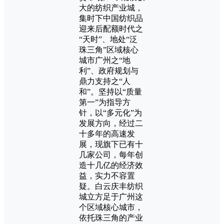
大的纺织产业城，
集时下中国纺织品
迎来后配额时代之
“天时”、地处“泛
珠三角”区域核心
城市广州之“地
利”、政府规划与
鼎力支持之“人
和”。坚持以“质量
第一”为指导方
针，以“多元化”为
发展方向，经过二
十多年的高速发
展，现旗下已有十
几家公司，每年创
造十几亿的经济效
益，实力不容置
疑。白云庆丰纺织
城立方足于广州这
个区域核心城市，
依托珠三角的产业