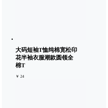
大码短袖T恤纯棉宽松印
花半袖衣服潮款圆领全
棉T
￥ 24