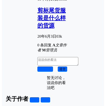
剪标尾货服
装是什么样
的货源
20年6月3日
0
3k
0 条回复
A
文章作
者
M
管理员
取消回复
提交
暂无讨论，
说说你的看
法吧
关于作者
关注
私信