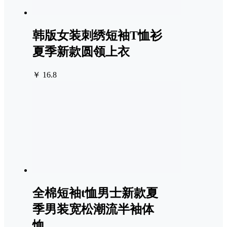
韩版女装刺绣短袖T恤衫
夏季新款圆领上衣
￥ 16.8
全棉短袖t恤男士新款夏
季男装宽松潮流半袖体
恤