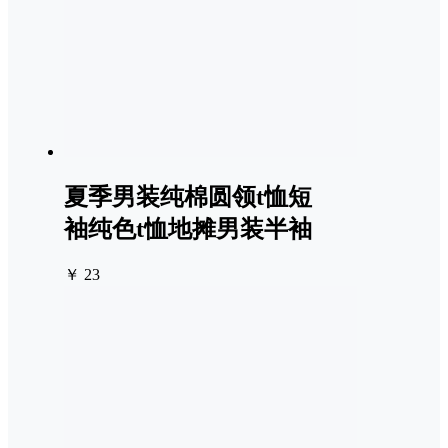
夏季男装纯棉圆领t恤短
袖纯色t恤地摊男装半袖
￥ 23