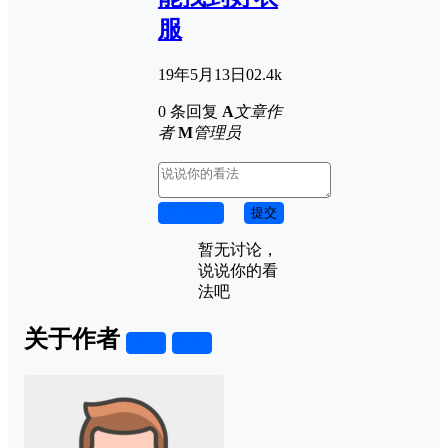
服
19年5月13日
0
2.4k
0 条回复
A
文章作
者
M
管理员
取消回复
提交
暂无讨论，
说说你的看
法吧
关于作者
关注
私信