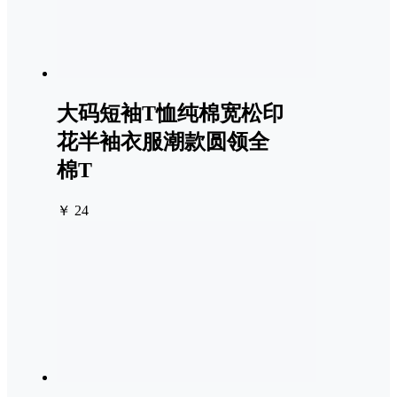
大码短袖T恤纯棉宽松印
花半袖衣服潮款圆领全
棉T
￥ 24