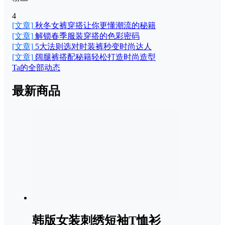
4
[文章]
秋冬女裤穿搭让你更懂潮流的秘籍
[文章]
解锁春季服装穿搭的色彩密码
[文章]
5大法则选对时装裤秒变时尚达人
[文章]
阔腿裤搭配秘籍轻松打造时尚造型
Ta的全部动态
最新商品
韩版女装刺绣短袖T恤衫