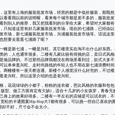
，这里有上海的服装批发市场，经营的都是中低价服装，那既然
以看看我以前的说明喔，看来每个城市都是差不多的，服装批发
看到别人的推荐，我又把我看到的分享给大家，希望对大家都有
，只知道这里有好几家服装批发市场，现在的七浦路，已经由以
发市场，新七浦服装批发市场，兴浦服装批发市场等。话说这里
也想要去逛逛七浦路了呢？
一幢是新七浦，一幢是兴旺。其它楼里实在淘不出什么好东西。
类的，人也通常很多。二楼有几家比较有得挑的店，卖日式风格
是做品牌的。不过那些品牌我都没在商场里看到过，款式大多不
可以单单逛兴旺。走时尚路线的年轻人也不用在新七浦浪费时间
。两幢楼有一座天桥连通。新楼个人感觉没什么好兜的，不过楼
逛老兴旺。所以这里介绍的也是老兴旺。
格，花花绿绿的小裙子，粉粉的连衣裙，芭比风格的衣服和包包
、版型、做工方面肯定有欠缺)，适合十几岁的小女孩穿，青春无
己身上的效果好得多。二楼有一半左右的店铺是可以试衣的，不
宽松的卡通图案Hip-Hop大T都有很多，可以挑一些自己喜欢
得好不好，尺寸会不会太小。