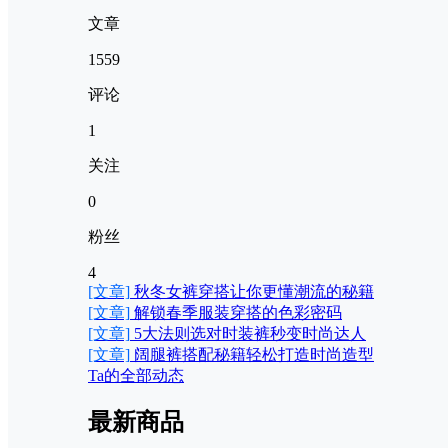
文章
1559
评论
1
关注
0
粉丝
4
[文章]
秋冬女裤穿搭让你更懂潮流的秘籍
[文章]
解锁春季服装穿搭的色彩密码
[文章]
5大法则选对时装裤秒变时尚达人
[文章]
阔腿裤搭配秘籍轻松打造时尚造型
Ta的全部动态
最新商品