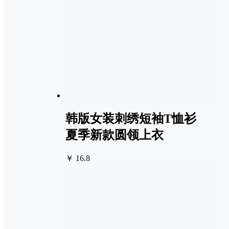
韩版女装刺绣短袖T恤衫
夏季新款圆领上衣
￥ 16.8