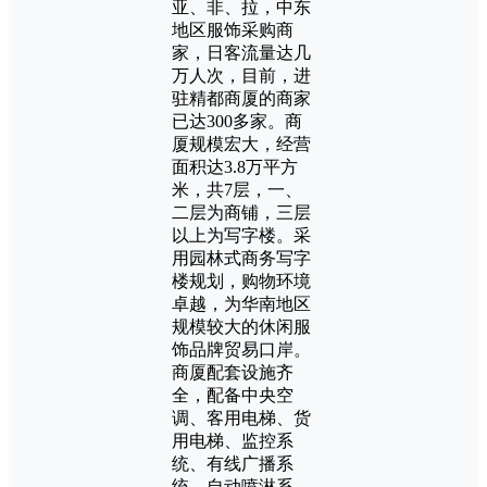
亚、非、拉，中东
地区服饰采购商
家，日客流量达几
万人次，目前，进
驻精都商厦的商家
已达300多家。商
厦规模宏大，经营
面积达3.8万平方
米，共7层，一、
二层为商铺，三层
以上为写字楼。采
用园林式商务写字
楼规划，购物环境
卓越，为华南地区
规模较大的休闲服
饰品牌贸易口岸。
商厦配套设施齐
全，配备中央空
调、客用电梯、货
用电梯、监控系
统、有线广播系
统、自动喷淋系