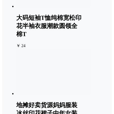
大码短袖T恤纯棉宽松印
花半袖衣服潮款圆领全
棉T
￥ 24
地摊好卖货源妈妈服装
冰丝印花裙子中年女装