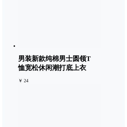
男装新款纯棉男士圆领T
恤宽松休闲潮打底上衣
￥ 24