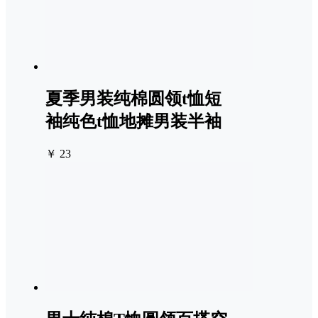
夏季男装纯棉圆领t恤短
袖纯色t恤地摊男装半袖
￥ 23