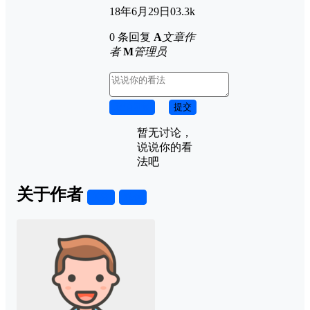
18年6月29日
0
3.3k
0 条回复
A
文章作
者
M
管理员
取消回复
提交
暂无讨论，
说说你的看
法吧
关于作者
关注
私信