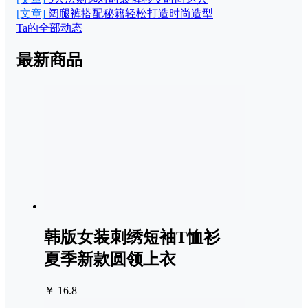
[文章]
阔腿裤搭配秘籍轻松打造时尚造型
Ta的全部动态
最新商品
韩版女装刺绣短袖T恤衫
夏季新款圆领上衣
￥ 16.8