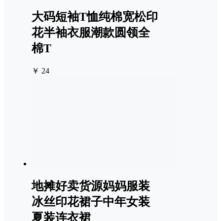
大码短袖T恤纯棉宽松印
花半袖衣服潮款圆领全
棉T
￥ 24
地摊好卖货源妈妈服装
冰丝印花裙子中年女装
夏装连衣裙