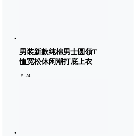
男装新款纯棉男士圆领T
恤宽松休闲潮打底上衣
￥ 24