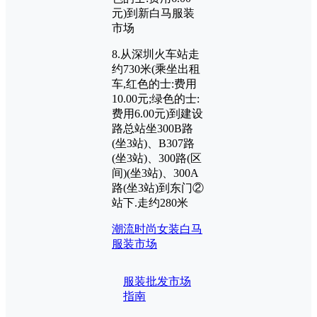
元)到新白马服装
市场
8.从深圳火车站走
约730米(乘坐出租
车,红色的士:费用
10.00元;绿色的士:
费用6.00元)到建设
路总站坐300B路
(坐3站)、B307路
(坐3站)、300路(区
间)(坐3站)、300A
路(坐3站)到东门②
站下.走约280米
潮流时尚女装
白马
服装市场
服装批发市场
指南