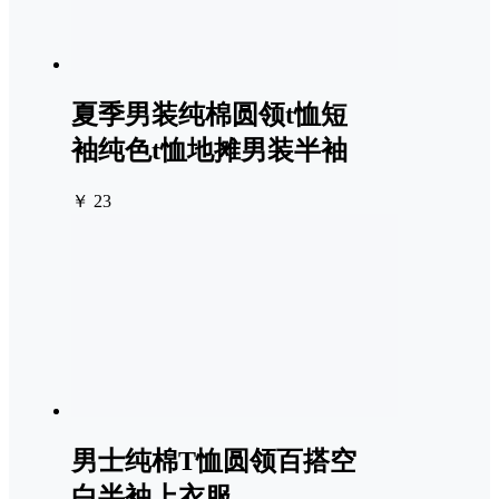
夏季男装纯棉圆领t恤短
袖纯色t恤地摊男装半袖
￥ 23
男士纯棉T恤圆领百搭空
白半袖上衣服