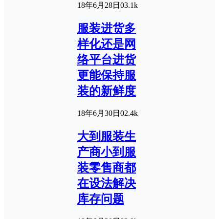
18年6月28日
0
3.1k
服装进货多
样化还是网
络平台进货
更能保持服
装的新鲜度
18年6月30日
0
2.4k
大到服装生
产商小到服
装零售商都
在设法解决
库存问题