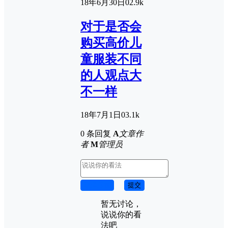
18年6月30日
0
2.9k
对于是否会
购买高价儿
童服装不同
的人观点大
不一样
18年7月1日
0
3.1k
0 条回复
A
文章作
者
M
管理员
取消回复
提交
暂无讨论，
说说你的看
法吧