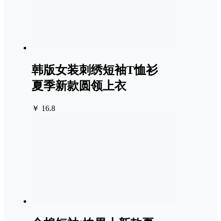
韩版女装刺绣短袖T恤衫
夏季新款圆领上衣
￥ 16.8