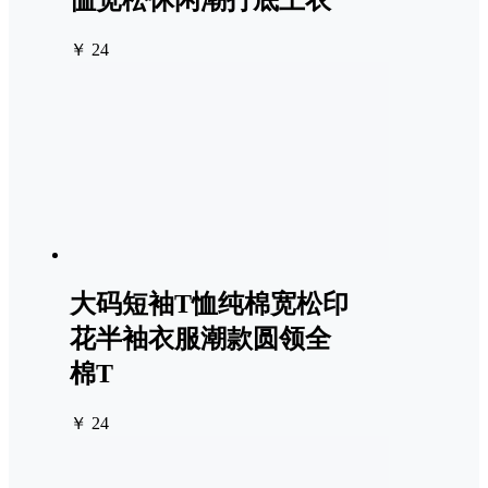
恤宽松休闲潮打底上衣
￥ 24
大码短袖T恤纯棉宽松印
花半袖衣服潮款圆领全
棉T
￥ 24