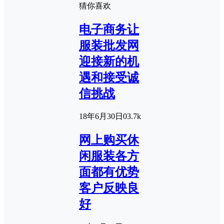
猜你喜欢
电子商务让
服装批发网
迎接新的机
遇和接受诚
信挑战
18年6月30日
0
3.7k
网上购买休
闲服装各方
面都有优势
客户反映良
好