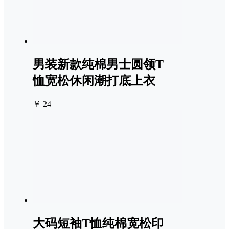
男装新款纯棉男士圆领T
恤宽松休闲潮打底上衣
￥ 24
大码短袖T恤纯棉宽松印