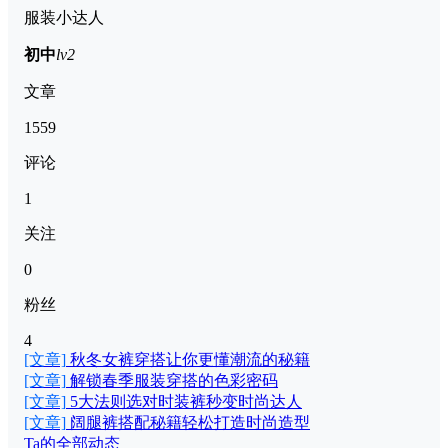
服装小达人
初中
lv2
文章
1559
评论
1
关注
0
粉丝
4
[文章]
秋冬女裤穿搭让你更懂潮流的秘籍
[文章]
解锁春季服装穿搭的色彩密码
[文章]
5大法则选对时装裤秒变时尚达人
[文章]
阔腿裤搭配秘籍轻松打造时尚造型
Ta的全部动态