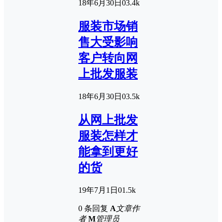
18年6月30日
0
3.4k
服装市场销
售大受影响
客户转向网
上批发服装
18年6月30日
0
3.5k
从网上批发
服装怎样才
能拿到更好
的货
19年7月1日
0
1.5k
0 条回复
A
文章作
者
M
管理员