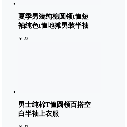
夏季男装纯棉圆领t恤短
袖纯色t恤地摊男装半袖
￥ 23
男士纯棉T恤圆领百搭空
白半袖上衣服
￥ 22