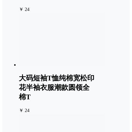
￥ 24
大码短袖T恤纯棉宽松印
花半袖衣服潮款圆领全
棉T
￥ 24