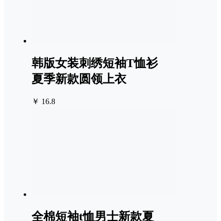
韩版女装刺绣短袖T恤衫
夏季新款圆领上衣
￥ 16.8
全棉短袖t恤男士新款夏