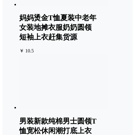
妈妈烫金T恤夏装中老年
女装地摊衣服奶奶圆领
短袖上衣赶集货源
￥ 10.5
男装新款纯棉男士圆领T
恤宽松休闲潮打底上衣