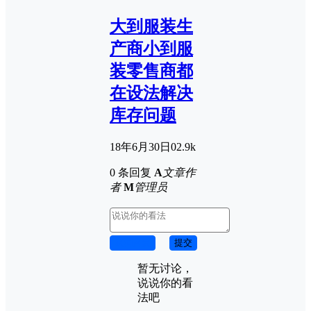
大到服装生
产商小到服
装零售商都
在设法解决
库存问题
18年6月30日
0
2.9k
0 条回复
A
文章作
者
M
管理员
取消回复
提交
暂无讨论，
说说你的看
法吧