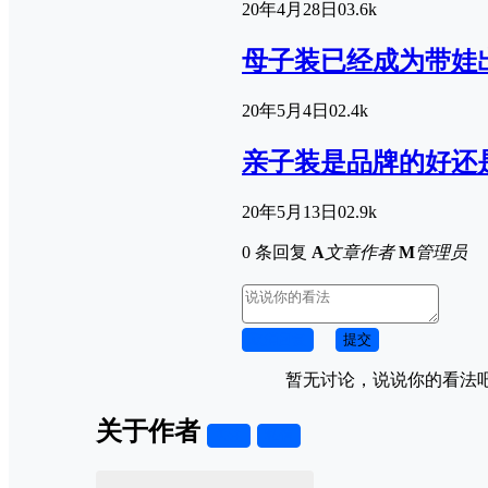
20年4月28日
0
3.6k
母子装已经成为带娃
20年5月4日
0
2.4k
亲子装是品牌的好还
20年5月13日
0
2.9k
0 条回复
A
文章作者
M
管理员
取消回复
提交
暂无讨论，说说你的看法
关于作者
关注
私信