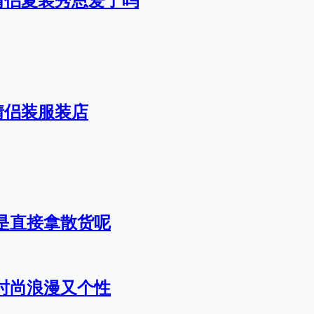
情侣夏装秀恩爱了吗
情侣装服装店
是直接拿散货呢
时尚浪漫又个性