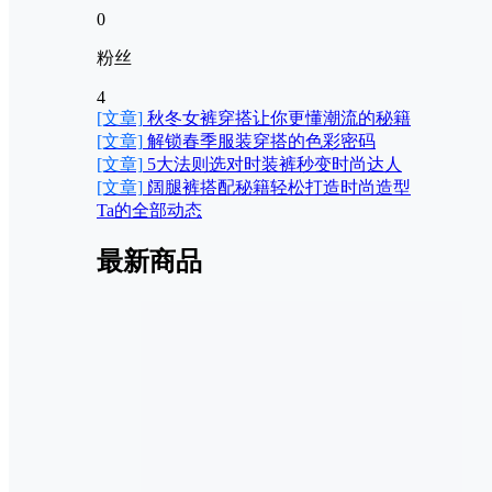
0
粉丝
4
[文章]
秋冬女裤穿搭让你更懂潮流的秘籍
[文章]
解锁春季服装穿搭的色彩密码
[文章]
5大法则选对时装裤秒变时尚达人
[文章]
阔腿裤搭配秘籍轻松打造时尚造型
Ta的全部动态
最新商品