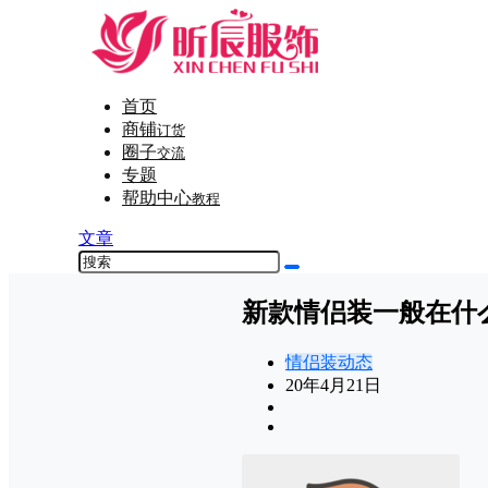
首页
商铺
订货
圈子
交流
专题
帮助中心
教程
文章
新款情侣装一般在什
情侣装动态
20年4月21日