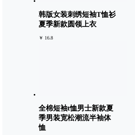
韩版女装刺绣短袖T恤衫
夏季新款圆领上衣
￥ 16.8
全棉短袖t恤男士新款夏
季男装宽松潮流半袖体
恤