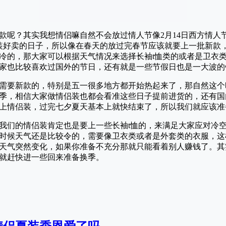
款呢？其实我想情侣嘛自然不会放过情人节像2月14日西方情人
侣装好卖的日子，所以像在春天的放过完春节应该就要上一批新款，
冷的，那大家可以根据天气情况来选择长袖t恤类的或者是卫衣
家也比较喜欢过国外的节日，还有就是一些节假日也是一大波的
需要新款的，特别是五一很多地方都开始热起来了，那自然这个时
季，相信大家做情侣装也都会看准这些日子提前进货的，还有国
上情侣装，过完七夕夏天基本上就快结束了，所以我们就应该准
我们的情侣装肯定也是要上一些长袖t恤的，来满足大家应对冷
时候天气还是比较令的，需要像卫衣类或者是外套类的衣服，这
免天气突然变化，如果你准备不充分那就只能看着别人赚钱了。
就赶快进一些回来准备换季。