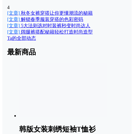
4
[文章]
秋冬女裤穿搭让你更懂潮流的秘籍
[文章]
解锁春季服装穿搭的色彩密码
[文章]
5大法则选对时装裤秒变时尚达人
[文章]
阔腿裤搭配秘籍轻松打造时尚造型
Ta的全部动态
最新商品
韩版女装刺绣短袖T恤衫