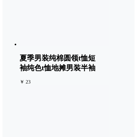
夏季男装纯棉圆领t恤短
袖纯色t恤地摊男装半袖
￥ 23