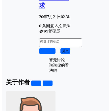
求
20年7月21日
0
2.3k
0 条回复
A
文章作
者
M
管理员
取消回复
提交
暂无讨论，
说说你的看
法吧
关于作者
关注
私信