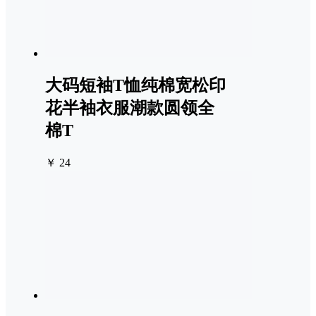
大码短袖T恤纯棉宽松印
花半袖衣服潮款圆领全
棉T
￥ 24