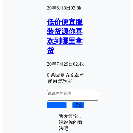
20年6月8日
0
3.8k
低价便宜服
装货源你喜
欢到哪里拿
货
20年7月29日
0
2.4k
0 条回复
A
文章作
者
M
管理员
取消回复
提交
暂无讨论，
说说你的看
法吧