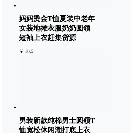
妈妈烫金T恤夏装中老年
女装地摊衣服奶奶圆领
短袖上衣赶集货源
￥ 10.5
男装新款纯棉男士圆领T
恤宽松休闲潮打底上衣