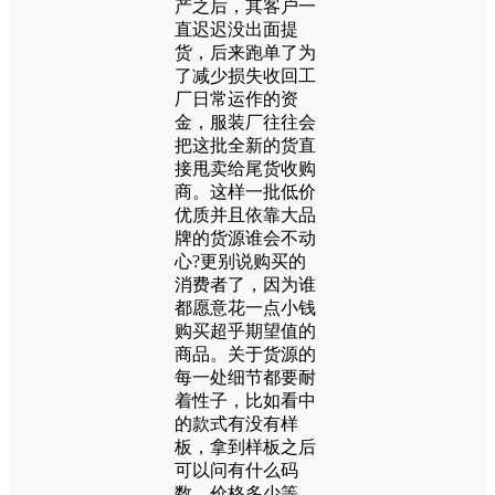
产之后，其客户一
直迟迟没出面提
货，后来跑单了为
了减少损失收回工
厂日常运作的资
金，服装厂往往会
把这批全新的货直
接甩卖给尾货收购
商。这样一批低价
优质并且依靠大品
牌的货源谁会不动
心?更别说购买的
消费者了，因为谁
都愿意花一点小钱
购买超乎期望值的
商品。关于货源的
每一处细节都要耐
着性子，比如看中
的款式有没有样
板，拿到样板之后
可以问有什么码
数，价格多少等