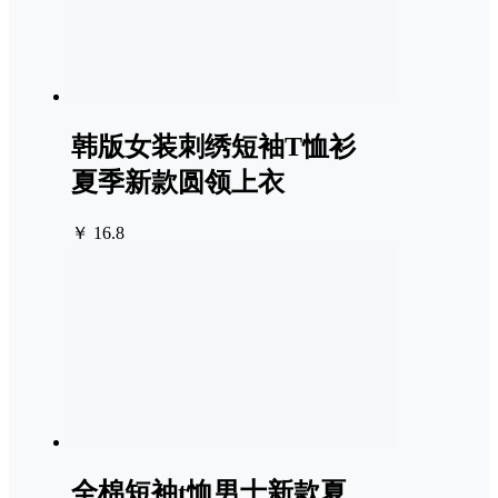
韩版女装刺绣短袖T恤衫
夏季新款圆领上衣
￥ 16.8
全棉短袖t恤男士新款夏