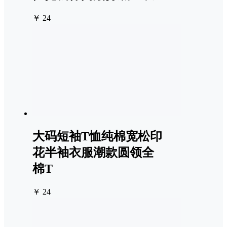
￥ 24
大码短袖T恤纯棉宽松印
花半袖衣服潮款圆领全
棉T
￥ 24