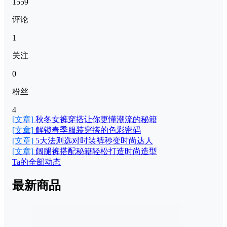
1559
评论
1
关注
0
粉丝
4
[文章]
秋冬女裤穿搭让你更懂潮流的秘籍
[文章]
解锁春季服装穿搭的色彩密码
[文章]
5大法则选对时装裤秒变时尚达人
[文章]
阔腿裤搭配秘籍轻松打造时尚造型
Ta的全部动态
最新商品