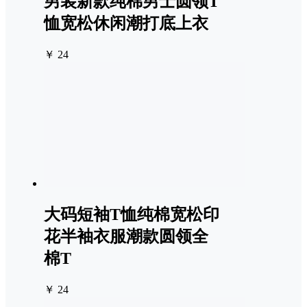
男装新款纯棉男士圆领T
恤宽松休闲潮打底上衣
￥ 24
大码短袖T恤纯棉宽松印
花半袖衣服潮款圆领全
棉T
￥ 24