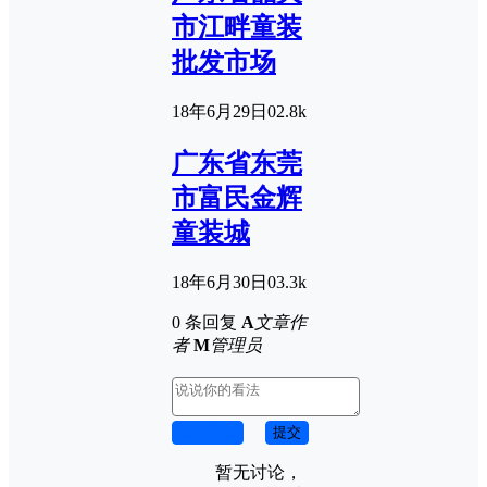
市江畔童装
批发市场
18年6月29日
0
2.8k
广东省东莞
市富民金辉
童装城
18年6月30日
0
3.3k
0 条回复
A
文章作
者
M
管理员
取消回复
提交
暂无讨论，