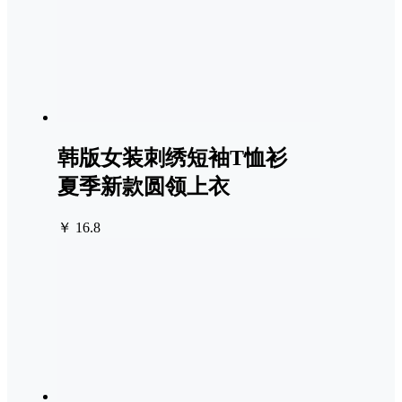
韩版女装刺绣短袖T恤衫
夏季新款圆领上衣
￥ 16.8