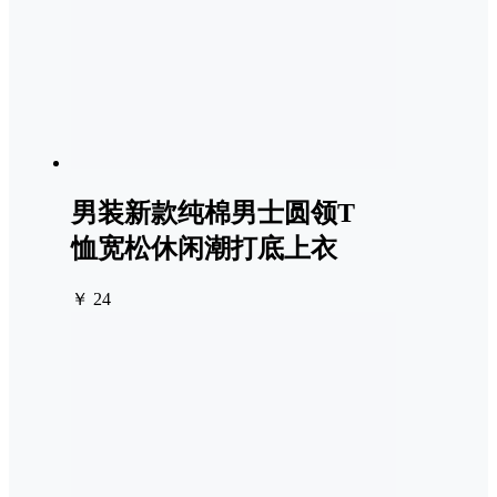
男装新款纯棉男士圆领T
恤宽松休闲潮打底上衣
￥ 24