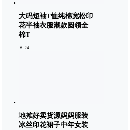
大码短袖T恤纯棉宽松印
花半袖衣服潮款圆领全
棉T
￥ 24
地摊好卖货源妈妈服装
冰丝印花裙子中年女装