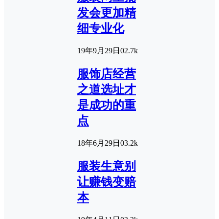
发会更加精
细专业化
19年9月29日
0
2.7k
服饰店经营
之道选址才
是成功的重
点
18年6月29日
0
3.2k
服装生意别
让赚钱变赔
本