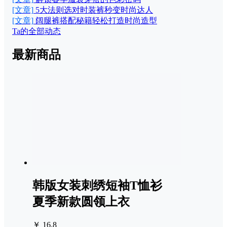
[文章]
5大法则选对时装裤秒变时尚达人
[文章]
阔腿裤搭配秘籍轻松打造时尚造型
Ta的全部动态
最新商品
韩版女装刺绣短袖T恤衫
夏季新款圆领上衣
￥ 16.8