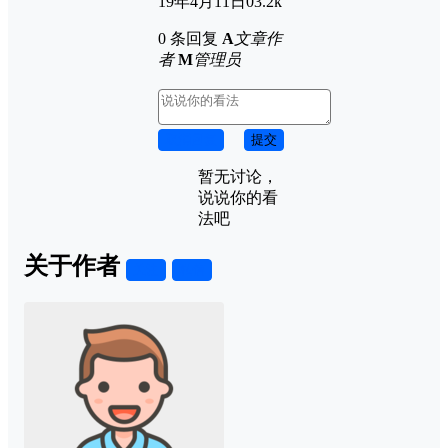
19年4月11日
0
3.2k
0 条回复
A
文章作
者
M
管理员
取消回复
提交
暂无讨论，
说说你的看
法吧
关于作者
关注
私信