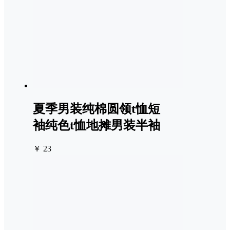
夏季男装纯棉圆领t恤短
袖纯色t恤地摊男装半袖
￥ 23