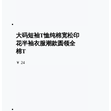
大码短袖T恤纯棉宽松印
花半袖衣服潮款圆领全
棉T
￥ 24