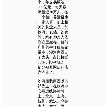
个，年交易额达
300亿元，每天客
流量近20万人，按
一个档口养活至少
一家人算，加上相
关的从业人员，如
物流、仓储、饮食
等，约有20万人依
靠这里生存。目前
广州的牛仔服装销
量中，沙河商圈占
了大头，占比接近
70%，其中相当一
部分被开网店的店
家淘走了。
沙河服装商圈以内
销为主，在物流中
心货运线路标牌
上，北京、上海、
杭州、武汉、乌鲁
木齐、兰州、西