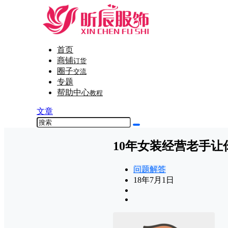
首页
商铺
订货
圈子
交流
专题
帮助中心
教程
文章
10年女装经营老手让
问题解答
18年7月1日