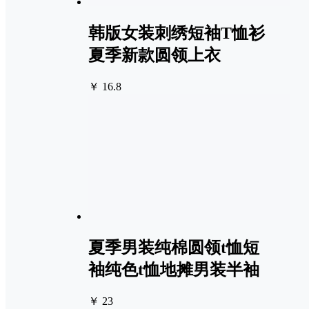
韩版女装刺绣短袖T恤衫
夏季新款圆领上衣
￥ 16.8
夏季男装纯棉圆领t恤短
袖纯色t恤地摊男装半袖
￥ 23