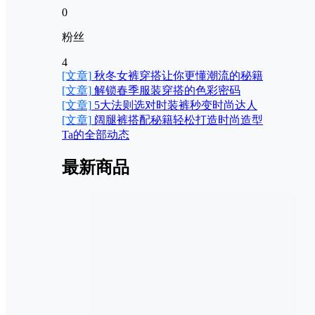
0
粉丝
4
[文章]
秋冬女裤穿搭让你更懂潮流的秘籍
[文章]
解锁春季服装穿搭的色彩密码
[文章]
5大法则选对时装裤秒变时尚达人
[文章]
阔腿裤搭配秘籍轻松打造时尚造型
Ta的全部动态
最新商品