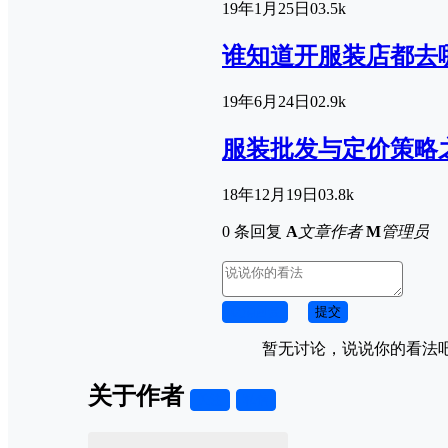
19年1月25日
0
3.5k
谁知道开服装店都去
19年6月24日
0
2.9k
服装批发与定价策略
18年12月19日
0
3.8k
0 条回复
A
文章作者
M
管理员
取消回复
提交
暂无讨论，说说你的看法
关于作者
关注
私信