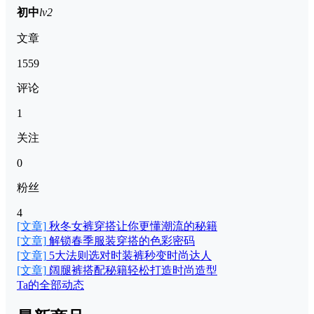
初中
lv2
文章
1559
评论
1
关注
0
粉丝
4
[文章]
秋冬女裤穿搭让你更懂潮流的秘籍
[文章]
解锁春季服装穿搭的色彩密码
[文章]
5大法则选对时装裤秒变时尚达人
[文章]
阔腿裤搭配秘籍轻松打造时尚造型
Ta的全部动态