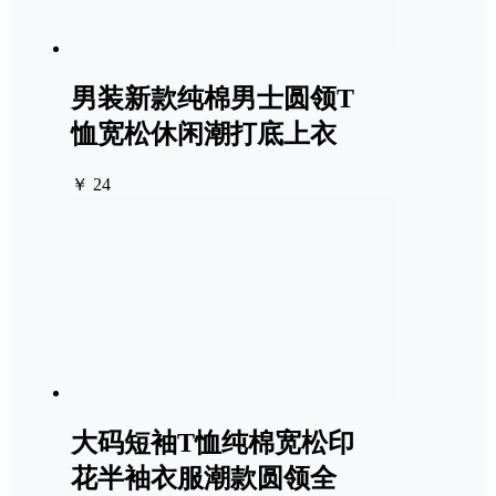
男装新款纯棉男士圆领T
恤宽松休闲潮打底上衣
￥ 24
大码短袖T恤纯棉宽松印
花半袖衣服潮款圆领全