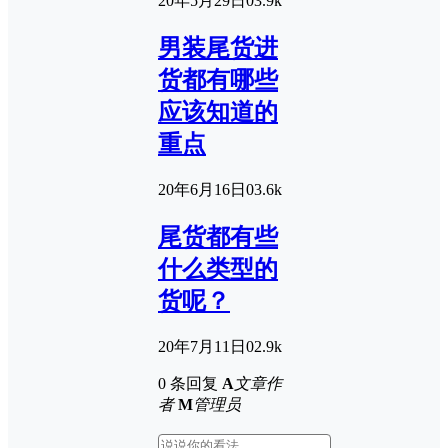
20年5月29日
0
3.9k
男装尾货进
货都有哪些
应该知道的
重点
20年6月16日
0
3.6k
尾货都有些
什么类型的
货呢？
20年7月11日
0
2.9k
0 条回复
A
文章作
者
M
管理员