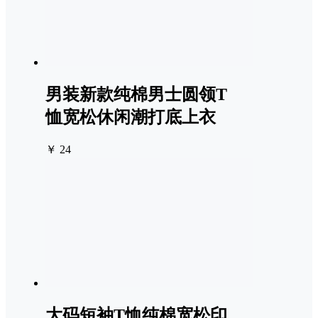
男装新款纯棉男士圆领T
恤宽松休闲潮打底上衣
￥ 24
大码短袖T恤纯棉宽松印