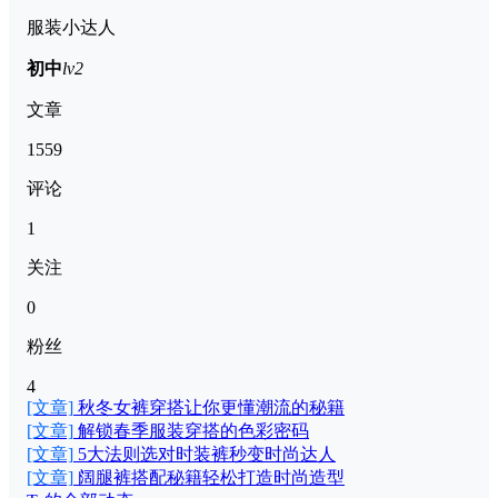
服装小达人
初中
lv2
文章
1559
评论
1
关注
0
粉丝
4
[文章]
秋冬女裤穿搭让你更懂潮流的秘籍
[文章]
解锁春季服装穿搭的色彩密码
[文章]
5大法则选对时装裤秒变时尚达人
[文章]
阔腿裤搭配秘籍轻松打造时尚造型