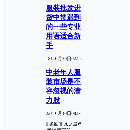
服装批发进
货中常遇到
的一些专业
用语适合新
手
18年6月30日
0
2.5k
中老年人服
装市场是不
容忽视的潜
力股
22年6月10日
0
83k
0 条回复
A
文章作