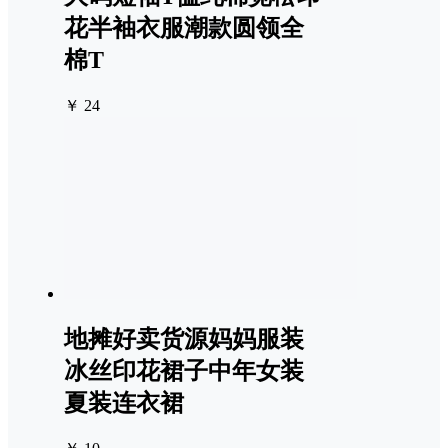
花半袖衣服潮款圆领全
棉T
￥ 24
地摊好卖货源妈妈服装
冰丝印花裙子中年女装
夏装连衣裙