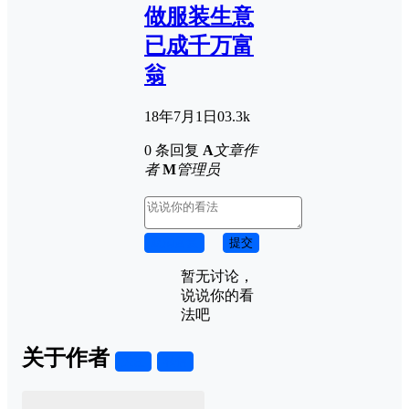
做服装生意
已成千万富
翁
18年7月1日
0
3.3k
0 条回复
A
文章作
者
M
管理员
取消回复
提交
暂无讨论，
说说你的看
法吧
关于作者
关注
私信