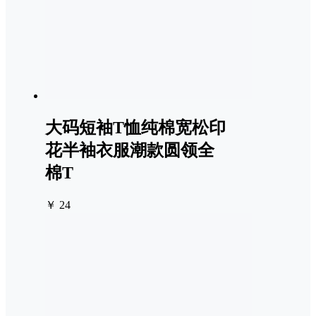
大码短袖T恤纯棉宽松印
花半袖衣服潮款圆领全
棉T
￥ 24