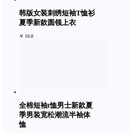
韩版女装刺绣短袖T恤衫
夏季新款圆领上衣
￥ 16.8
全棉短袖t恤男士新款夏
季男装宽松潮流半袖体
恤