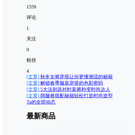
1559
评论
1
关注
0
粉丝
4
[文章]
秋冬女裤穿搭让你更懂潮流的秘籍
[文章]
解锁春季服装穿搭的色彩密码
[文章]
5大法则选对时装裤秒变时尚达人
[文章]
阔腿裤搭配秘籍轻松打造时尚造型
Ta的全部动态
最新商品