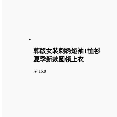
韩版女装刺绣短袖T恤衫
夏季新款圆领上衣
￥ 16.8