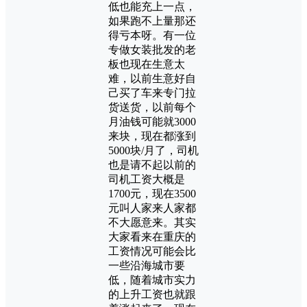
低也能充上一点，
如果跑不上量那还
得亏本呀。有一位
专做女装批发的老
板也现在生意太
难，以前生意好自
己买了车来专门拉
货送货，以前每个
月油钱可能就3000
来块，现在都涨到
5000块/月了，司机
也是请不起以前的
司机工资大概是
1700元，现在3500
元叫人家来人家都
不大愿意来。其实
大家看来在重庆的
工资情况可能会比
一些沿海城市要
低，随着城市实力
的上升工资也就跟