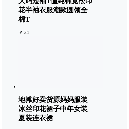
大码短袖T恤纯棉宽松印
花半袖衣服潮款圆领全
棉T
￥ 24
地摊好卖货源妈妈服装
冰丝印花裙子中年女装
夏装连衣裙