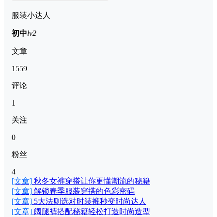
服装小达人
初中
lv2
文章
1559
评论
1
关注
0
粉丝
4
[文章]
秋冬女裤穿搭让你更懂潮流的秘籍
[文章]
解锁春季服装穿搭的色彩密码
[文章]
5大法则选对时装裤秒变时尚达人
[文章]
阔腿裤搭配秘籍轻松打造时尚造型