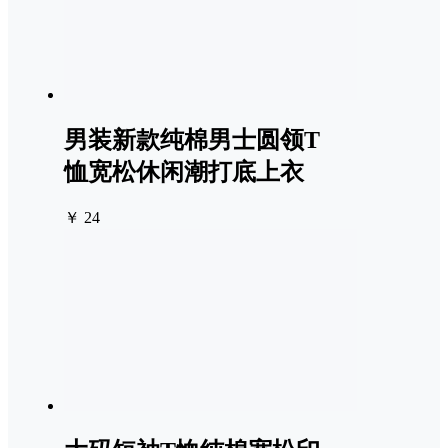
男装新款纯棉男士圆领T
恤宽松休闲潮打底上衣
￥ 24