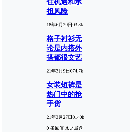
住机遇和承
担风险
18年6月29日
0
3.8k
格子衬衫无
论是内搭外
搭都很文艺
21年3月9日
0
74.7k
女装短裤是
热门中的抢
手货
21年3月27日
0
140k
0 条回复
A
文章作