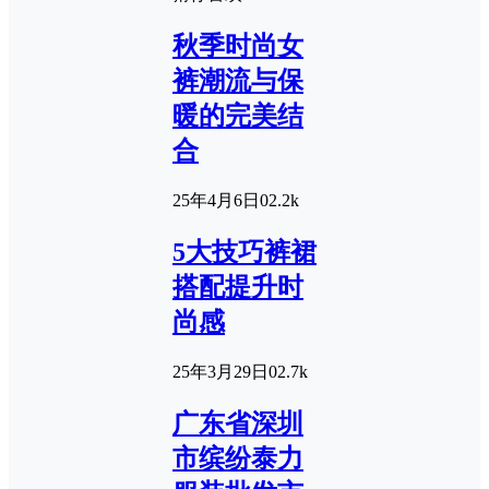
秋季时尚女
裤潮流与保
暖的完美结
合
25年4月6日
0
2.2k
5大技巧裤裙
搭配提升时
尚感
25年3月29日
0
2.7k
广东省深圳
市缤纷泰力