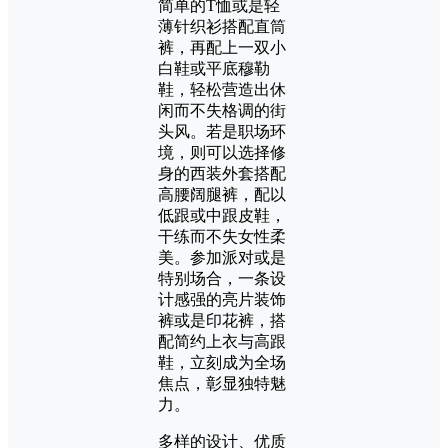
简单的T恤或是轻
薄针织衫搭配直筒
裤，再配上一双小
白鞋或平底穆勒
鞋，轻松营造出休
闲而不失格调的街
头风。若是职场环
境，则可以选择修
身的西装外套搭配
高腰阔腿裤，配以
低跟或中跟皮鞋，
干练而不失女性柔
美。参加派对或是
特别场合，一条设
计感强的亮片装饰
裤或是印花裤，搭
配简约上衣与高跟
鞋，立刻成为全场
焦点，彰显独特魅
力。
多样的设计、优质