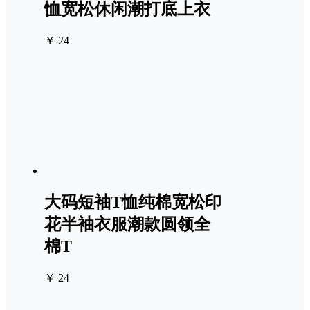
恤宽松休闲潮打底上衣
￥ 24
大码短袖T恤纯棉宽松印
花半袖衣服潮款圆领全
棉T
￥ 24