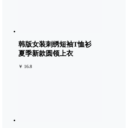
韩版女装刺绣短袖T恤衫
夏季新款圆领上衣
￥ 16.8