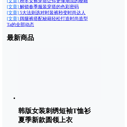
[文章]
秋冬女裤穿搭让你更懂潮流的秘籍
[文章]
解锁春季服装穿搭的色彩密码
[文章]
5大法则选对时装裤秒变时尚达人
[文章]
阔腿裤搭配秘籍轻松打造时尚造型
Ta的全部动态
最新商品
韩版女装刺绣短袖T恤衫
夏季新款圆领上衣