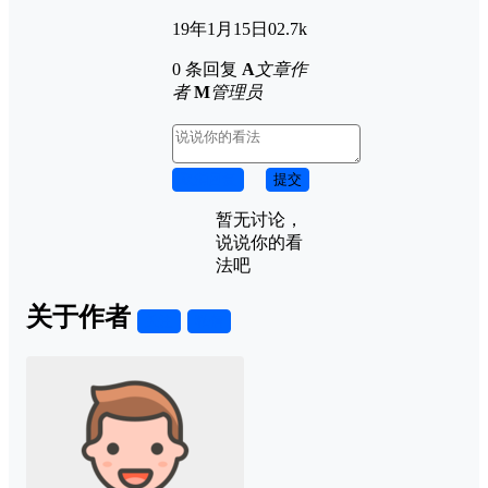
19年1月15日
0
2.7k
0 条回复
A
文章作
者
M
管理员
取消回复
提交
暂无讨论，
说说你的看
法吧
关于作者
关注
私信