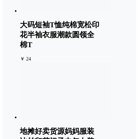
大码短袖T恤纯棉宽松印
花半袖衣服潮款圆领全
棉T
￥ 24
地摊好卖货源妈妈服装