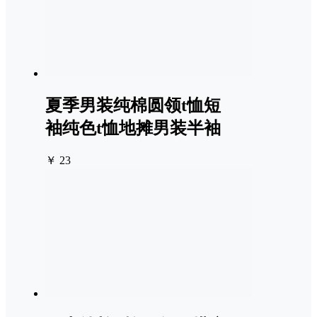
夏季男装纯棉圆领t恤短
袖纯色t恤地摊男装半袖
￥ 23