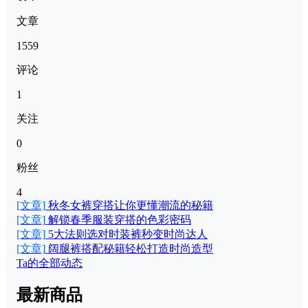
文章
1559
评论
1
关注
0
粉丝
4
[文章]
秋冬女裤穿搭让你更懂潮流的秘籍
[文章]
解锁春季服装穿搭的色彩密码
[文章]
5大法则选对时装裤秒变时尚达人
[文章]
阔腿裤搭配秘籍轻松打造时尚造型
Ta的全部动态
最新商品