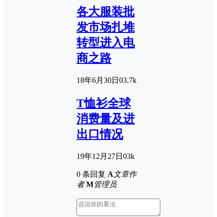
各大服装批
发市场扎堆
转型进入电
商之路
18年6月30日
0
3.7k
T恤衫全球
消费量及进
出口情况
19年12月27日
0
3k
0 条回复
A
文章作
者
M
管理员