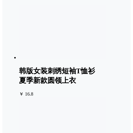
韩版女装刺绣短袖T恤衫
夏季新款圆领上衣
￥ 16.8