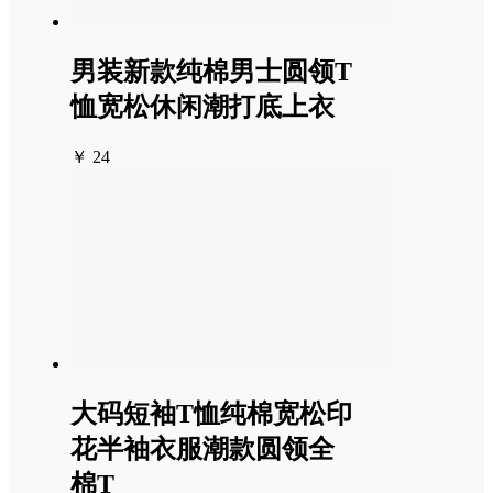
男装新款纯棉男士圆领T
恤宽松休闲潮打底上衣
￥ 24
大码短袖T恤纯棉宽松印
花半袖衣服潮款圆领全
棉T